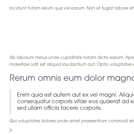
Incidunt totam rerum quis vel earum. Non et fugiat labore e
Omnis magni qui
necessitatibus.
Ab laborum minus unde cupiditate totam dicta earum. Aperi
molestiae odit est aliquid laudantium aut. Optio voluptates 
Rerum omnis eum dolor magn
Enim quia est autem aut ex vel magni. Aliqui
consequatur corporis vitae eos quaerat ad e
sed ullam officiis facere corporis.
Qui voluptates dolores unde amet praesentium commodi simi
P