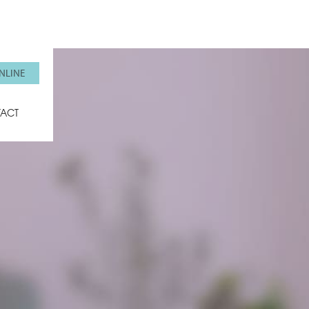
NLINE
ACT