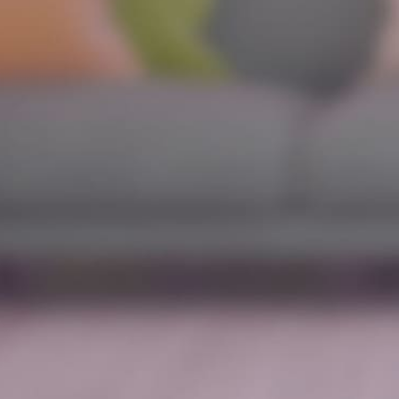
FREE consultation
for your perfect smile