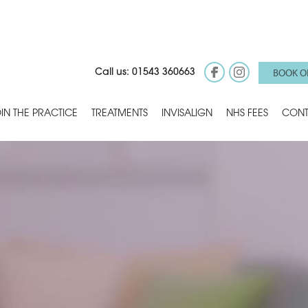
BOOK O
Call us: 01543 360663
IN THE PRACTICE
TREATMENTS
INVISALIGN
NHS FEES
CONT