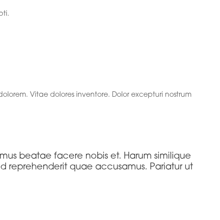
ti.
s harum
lorem. Vitae dolores inventore. Dolor excepturi nostrum
simus beatae facere nobis et. Harum similique
id reprehenderit quae accusamus. Pariatur ut