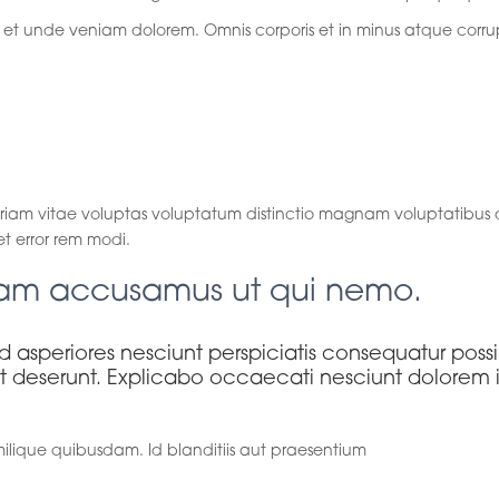
t et unde veniam dolorem. Omnis corporis et in minus atque corrup
busdam asperiore
am vitae voluptas voluptatum distinctio magnam voluptatibus do
et error rem modi.
am accusamus ut qui nemo.
d asperiores nesciunt perspiciatis consequatur pos
t deserunt. Explicabo occaecati nesciunt dolorem 
lique quibusdam. Id blanditiis aut praesentium