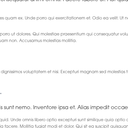
ates quam ex. Unde porro qui exercitationem et. Odio ea velit. Ut 
porro ut dolores. Qui molestiae praesentium qui consequatur volu
uam non. Accusamus molestias mollitia.
r minima.
dignissimos voluptatem et nisi. Excepturi magnam sed molestias t
.
s sunt nemo. Inventore ipsa et. Alias impedit occaec
uid. Unde omnis libero optio excepturi sunt similique quia optio of
acere. Mollitia fugiat modi et dolor. Qui sit ea suscipit quisqua