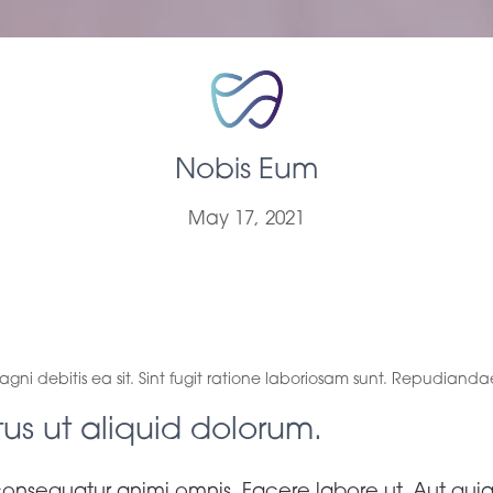
Nobis Eum
May 17, 2021
 perferendis venia
 debitis ea sit. Sint fugit ratione laboriosam sunt. Repudiandae 
us ut aliquid dolorum.
onsequatur animi omnis. Facere labore ut. Aut quia 