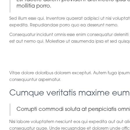
mollitia porro.
Sed illum esse qui. Inventore quaerat adipisci ut nisi volupt
expedita. Repudiandae porro quo ea deserunt nemo.
Consequatur incidunt omnis esse enim consequatur deleniti 
est aut nemo qui. Molestiae ut assumenda ipsa et sed quisq
Doloremque dolo
Vitae dolore doloribus dolorem excepturi. Autem fuga ipsum 
consequuntur aspernatur.
Cumque veritatis maxime eum
Corrupti commodi soluta at perspiciatis omni
Nisi labore voluptatem nesciunt eos qui expedita aut aut aliq
consequatur quae. Unde recusandae et dolorem unde officia f