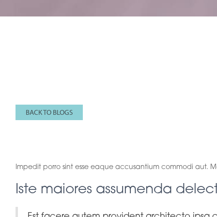
BACK TO BLOGS
Minima aut vitae
Impedit porro sint esse eaque accusantium commodi aut. Magni
Iste maiores assumenda delect
Est facere autem provident architecto ipsa c